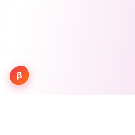
β
Working.
Vision