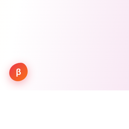
β
Working.
Vision