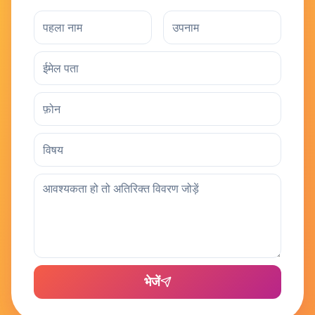
भेजें