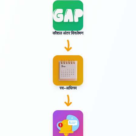
कौशल अंतर विश्लेषण
स्व-अधिगम