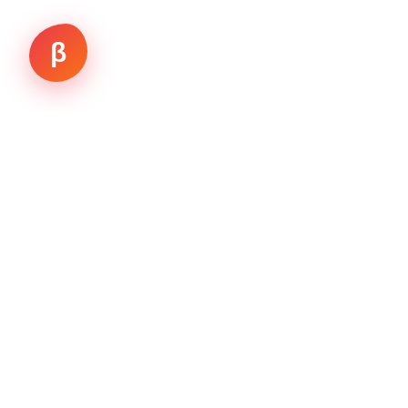
β
Working.
Vision
La única IA que te alerta sobre amenazas y te
guía hacia un futuro más seguro e inteligente
Comenzar