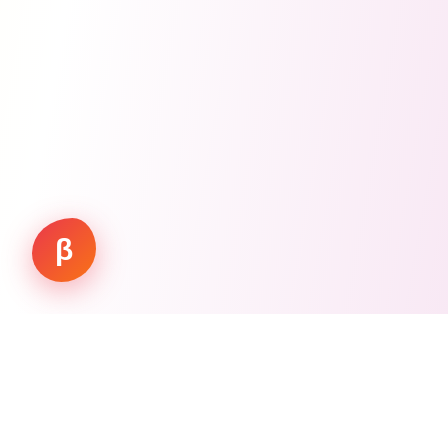
β
Working.
Vision