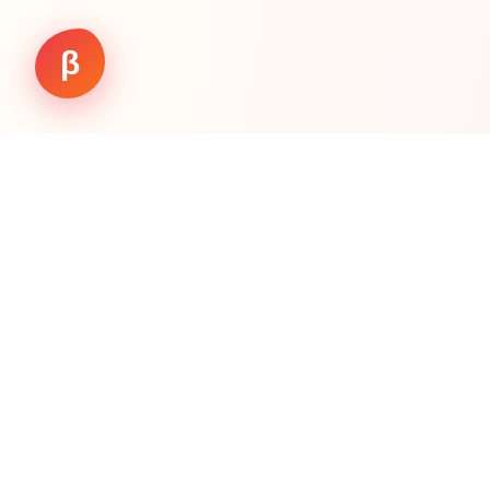
β
Working.
Vision
La única IA que te alerta sobre amenazas y te
guía hacia un futuro más seguro e inteligente
Comenzar