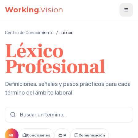
Saltar al contenido principal
Working
.Vision
Centro de Conocimiento
/
Léxico
Léxico
Profesional
Definiciones, señales y pasos prácticos para cada
término del ámbito laboral
All
Condiciones
IA
Comunicación