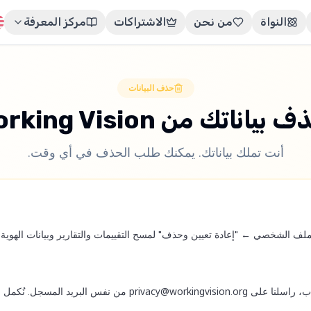
النواة
من نحن
الاشتراكات
مركز المعرفة
حذف البيانات
بياناتك من Working Vision
أنت تملك بياناتك. يمكنك طلب الحذف في أي وقت.
لف الشخصي ← "إعادة تعيين وحذف" لمسح التقييمات والتقارير وبيانات الهوية ف
نفس البريد المسجل. نُكمل الحذف خلال 30 يومًا.